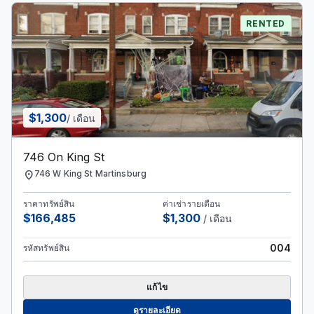
RENTED
$1,300
/ เดือน
746 On King St
location_on
746 W King St Martinsburg
ราคาทรัพย์สิน
ค่าเช่ารายเดือน
$166,485
$1,300
/ เดือน
004
รหัสทรัพย์สิน
แก้ไข
ดูรายละเอียด