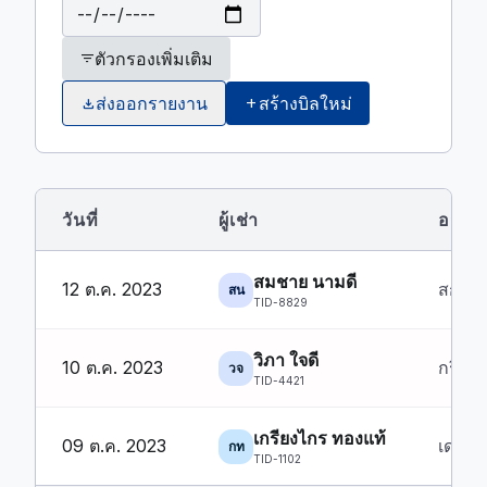
ตัวกรองเพิ่มเติม
filter_list
ส่งออกรายงาน
สร้างบิลใหม่
download
add
วันที่
ผู้เช่า
อสังห
สมชาย นามดี
12 ต.ค. 2023
สกาย 
สน
TID-8829
วิภา ใจดี
10 ต.ค. 2023
กรีนว
วจ
TID-4421
เกรียงไกร ทองแท้
09 ต.ค. 2023
เดอะ 
กท
TID-1102